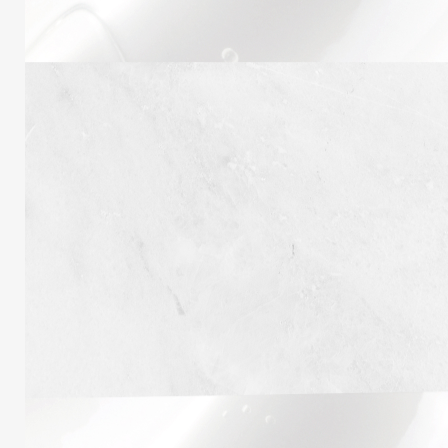
Obligatoire
Mot de passe
*
SE CONNECTER
Se souvenir de moi
Mot de passe perdu ?
S’inscrire
Obligatoire
Adresse e-mail
*