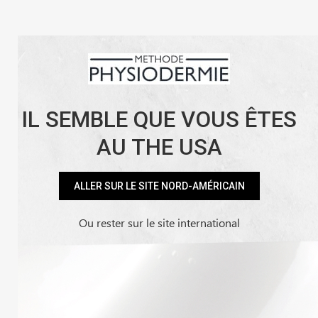
Skip
Facebook
Instagram
YouTube
LinkedIn
to
content
Contact
Points de vente
My Account
IL SEMBLE QUE VOUS ÊTES
AU THE USA
Home
Facultatif
Mon compte
ALLER SUR LE SITE NORD-AMÉRICAIN
Ou rester sur le site international
Se connecter
Obligatoire
Identifiant ou e-mail
*