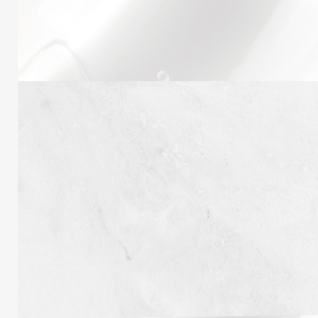
Obligatoire
Mot de passe
*
Type d'utilisateur
*
Your personal data will be used to support you
during your visit to the website, to manage access
to your account, and for other purposes described
in our
politique de confidentialité
.