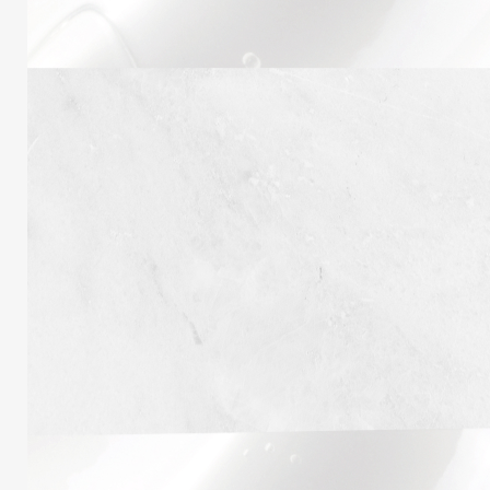
Obligatoire
Mot de passe
*
SE CONNECTER
Se souvenir de moi
Mot de passe perdu ?
S’inscrire
Obligatoire
Adresse e-mail
*