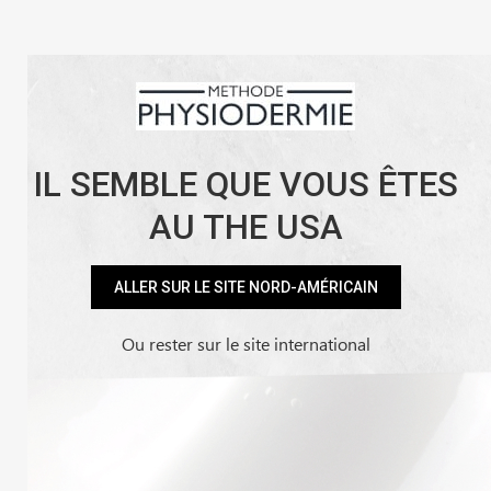
Skip
Facebook
Instagram
YouTube
LinkedIn
to
content
Contact
Points de vente
My Account
IL SEMBLE QUE VOUS ÊTES
AU THE USA
Home
Facultatif
Mon compte
ALLER SUR LE SITE NORD-AMÉRICAIN
Ou rester sur le site international
Se connecter
Obligatoire
Identifiant ou e-mail
*