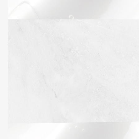
Obligatoire
Mot de passe
*
SE CONNECTER
Se souvenir de moi
Mot de passe perdu ?
S’inscrire
Obligatoire
Adresse e-mail
*