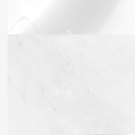
Obligatoire
Mot de passe
*
Type d'utilisateur
*
Your personal data will be used to support you
during your visit to the website, to manage access
to your account, and for other purposes described
in our
politique de confidentialité
.