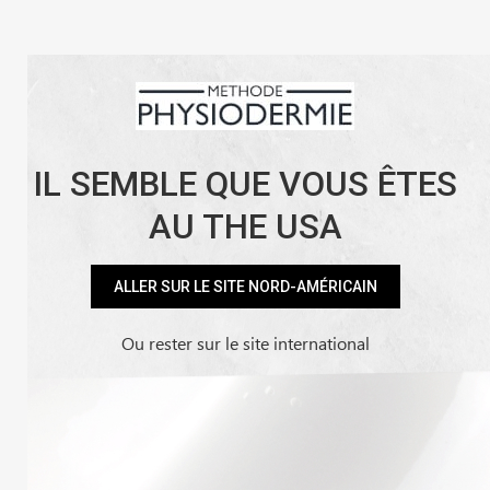
Skip
Facebook
Instagram
YouTube
LinkedIn
to
content
Contact
Points de vente
My Account
IL SEMBLE QUE VOUS ÊTES
AU THE USA
Home
Facultatif
Mon compte
ALLER SUR LE SITE NORD-AMÉRICAIN
Ou rester sur le site international
Se connecter
Obligatoire
Identifiant ou e-mail
*