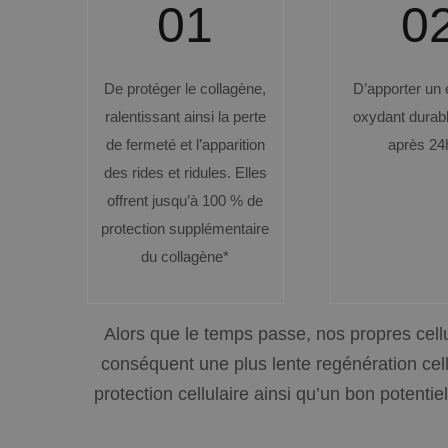
01
0
De protéger le collagène,
D’apporter un e
ralentissant ainsi la perte
oxydant durab
de fermeté et l’apparition
après 24
des rides et ridules. Elles
offrent jusqu’à 100 % de
protection supplémentaire
du collagène*
Alors que le
temps
passe
,
nos propres cel
conséquent
une plus lente
regénération
cel
protection cellulaire ainsi
qu’un
bon potentiel