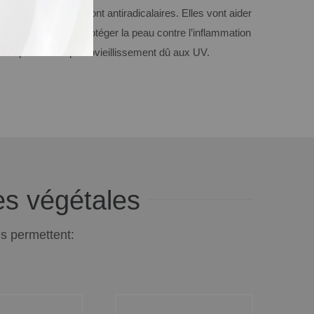
-inflammatoires et sont antiradicalaires.
Elles vont aider
cation cellulaire, à protéger la peau contre l’inflammation
il et prévenir le photovieillissement dû aux UV.
hes végétales
es permettent: