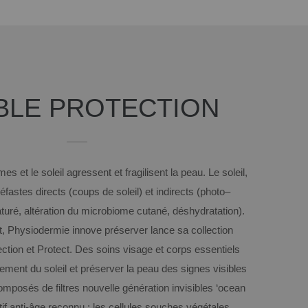
BLE PROTECTION
êmes
et le
soleil
agressent
et fragilisent
la peau. Le
soleil,
éfastes
directs
(
coups de soleil
) et i
ndirects
(
photo
–
turé
,
altération
du
microbiome
cutané, déshydratation).
t
, Physiodermie
innove
préserver
lance
sa
collection
ection
et
Protect.
Des soins visage et corps
essentiels
cement
du
soleil
et
préserver
la
peau
des
signes visibles
omposés
de
filtres
nouvelle
génération
invisibles
‘ocean
if
anti-
âge
reconnu
: les
cellules
souches végétales.
.