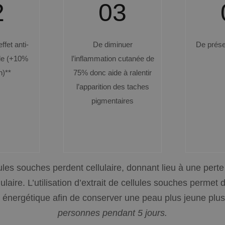
2
03
ffet anti-
De diminuer
De prése
le (+10%
l’inflammation cutanée de
h)**
75% donc aide à ralentir
l’apparition des taches
pigmentaires
lules souches
perdent
cellulaire
,
donnant
lieu à
une perte
lulaire
.
L’utilisation d’extrait de cellules souches permet
 énergétique afin de conserver une peau plus jeune plu
personnes pendant 5 jours.