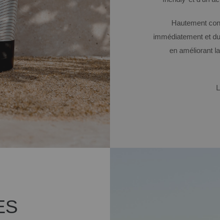
Hautement conc
immédiatement et d
en améliorant l
L
ES