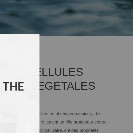
CUS CELLULES
CHES VEGETALES
 THE
hes végétales, très riches en phenylpropanoides, des
 de la paroi cellulaire, jouent un rôle protecteur contre
ostent la regeneration cellulaire, ont des propriétés