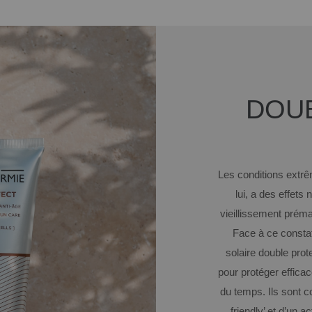
DOU
Les
conditions
extr
lui
, a des
effets
n
vieillissemen
t p
réma
Face
à ce
consta
solaire
double prot
pour
protéger
effica
du
temps.
Ils
sont
c
friendly’
et
d’un
act