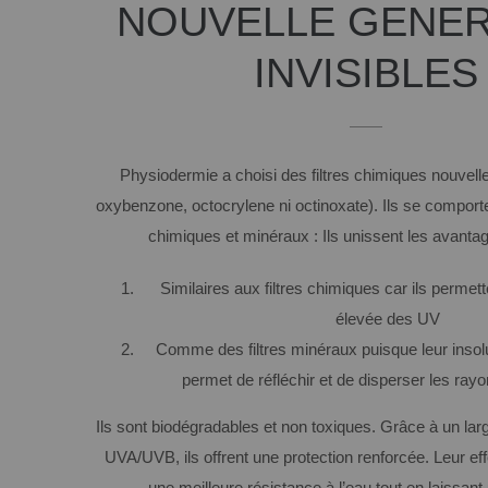
NOUVELLE GENER
INVISIBLES
Physiodermie a choisi des filtres chimiques nouvell
oxybenzone, octocrylene ni octinoxate). Ils se comport
chimiques et minéraux : Ils unissent les avanta
Similaires aux filtres chimiques car ils permet
élevée des UV
Comme des filtres minéraux puisque leur insolu
permet de réfléchir et de disperser les rayon
Ils sont biodégradables et non toxiques. Grâce à un large
UVA/UVB, ils offrent une protection renforcée. Leur ef
une meilleure résistance à l’eau tout en laissant u