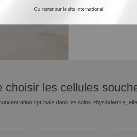
antioxydantes et anti
Ou rester sur le site international
à stimuler la detoxifi
due au sole
 choisir les cellules souc
concentration optimale dans les soins Physiodermie, ell