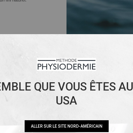
FO
SOU
SEMBLE QUE VOUS ÊTES AU
USA
Les cellules souc
composants essentiels
ALLER SUR LE SITE NORD-AMÉRICAIN
les rayons UV, bo