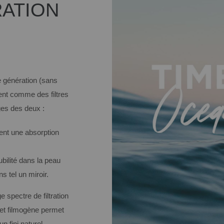
ATION
e génération (sans
ent comme des filtres
ges des deux :
tent une absorption
bilité dans la peau
s tel un miroir.
 spectre de filtration
fet filmogène permet
n fini naturel.