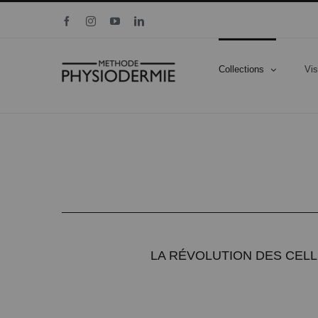
Skip
Facebook
Instagram
YouTube
LinkedIn
to
content
Collections
Vi
LA RÉVOLUTION DES CELL